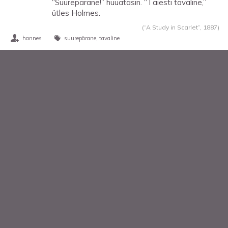
“Suurepärane!” hüüatasin. “Täiesti tavaline,”
ütles Holmes.
(“A Study in Scarlet”,
1887
)
hannes
suurepärane
tavaline