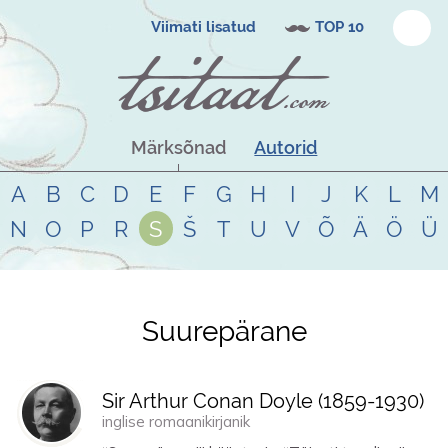
Viimati lisatud
TOP 10
Märksõnad
Autorid
A
B
C
D
E
F
G
H
I
J
K
L
M
N
O
P
R
S
Š
T
U
V
Õ
Ä
Ö
Ü
Suurepärane
Tsitaadid teemal
suurepärane
Sir Arthur Conan Doyle (
1859
-
1930
)
inglise romaanikirjanik