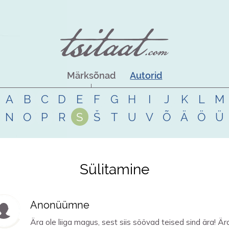
Märksõnad
Autorid
A
B
C
D
E
F
G
H
I
J
K
L
M
N
O
P
R
S
Š
T
U
V
Õ
Ä
Ö
Ü
Sülitamine
Anonüümne
Ära ole liiga magus, sest siis söövad teised sind ära! Är