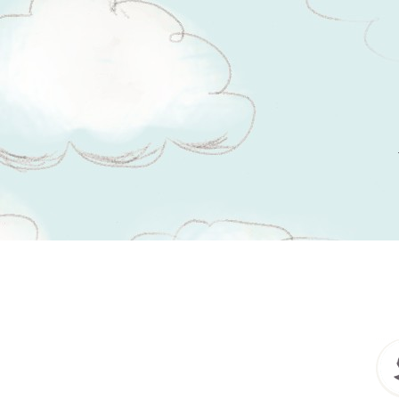
Tsitaadid teemal
sülitamine