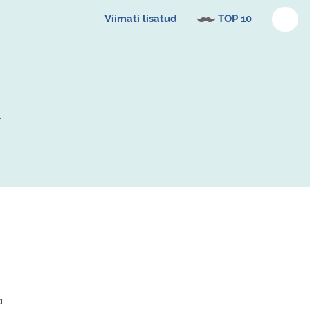
Viimati lisatud
TOP 10
a