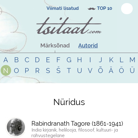
Viimati lisatud
TOP 10
Märksõnad
Autorid
A
B
C
D
E
F
G
H
I
J
K
L
M
N
O
P
R
S
Š
T
U
V
Õ
Ä
Ö
Ü
Nüridus
Tsitaadid teemal
nüridus
Rabindranath Tagore (
1861
-
1941
)
India kirjanik, helilooja, filosoof, kultuuri- ja
rahvustegelane