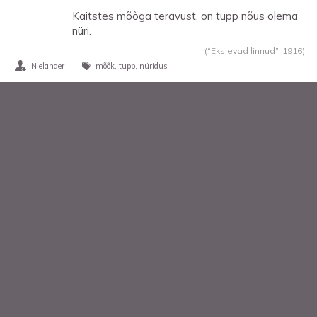
Kaitstes mõõga teravust, on tupp nõus olema
nüri.
(“Ekslevad linnud”,
1916
)
Nielander
mõõk
tupp
nüridus