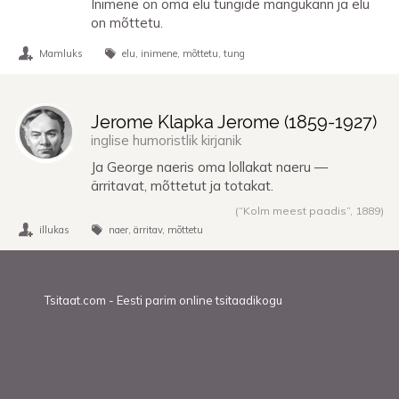
Inimene on oma elu tungide mängukann ja elu
on mõttetu.
Mamluks
elu
inimene
mõttetu
tung
Jerome Klapka Jerome (
1859
-
1927
)
inglise humoristlik kirjanik
Ja George naeris oma lollakat naeru —
ärritavat, mõttetut ja totakat.
(“Kolm meest paadis”,
1889
)
illukas
naer
ärritav
mõttetu
Tsitaat.com - Eesti parim online tsitaadikogu