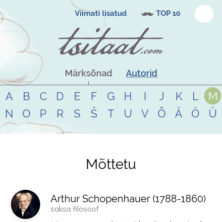
Viimati lisatud
TOP 10
Märksõnad
Autorid
A
B
C
D
E
F
G
H
I
J
K
L
M
N
O
P
R
S
Š
T
U
V
Õ
Ä
Ö
Ü
Mõttetu
Tsitaadid teemal
mõttetu
Arthur Schopenhauer (
1788
-
1860
)
saksa filosoof