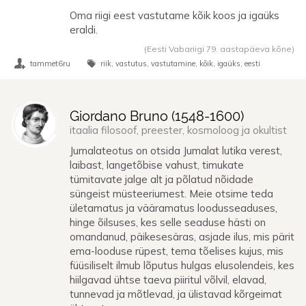
Oma riigi eest vastutame kõik koos ja igaüks
eraldi.
(Eesti Vabariigi 79. aastapäeva kõne)
tammet6ru
riik
vastutus
vastutamine
kõik
igaüks
eesti
Giordano Bruno (
1548
-
1600
)
itaalia filosoof, preester, kosmoloog ja okultist
Jumalateotus on otsida Jumalat lutika verest,
laibast, langetõbise vahust, timukate
tümitavate jalge alt ja põlatud nõidade
süngeist müsteeriumest. Meie otsime teda
ületamatus ja vääramatus loodusseaduses,
hinge õilsuses, kes selle seaduse hästi on
omandanud, päikesesäras, asjade ilus, mis pärit
ema-looduse rüpest, tema tõelises kujus, mis
füüsiliselt ilmub lõputus hulgas elusolendeis, kes
hiilgavad ühtse taeva piiritul võlvil, elavad,
tunnevad ja mõtlevad, ja ülistavad kõrgeimat