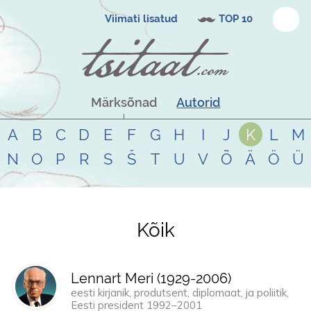
Viimati lisatud
TOP 10
Märksõnad
Autorid
A
B
C
D
E
F
G
H
I
J
K
L
M
N
O
P
R
S
Š
T
U
V
Õ
Ä
Ö
Ü
Kõik
Tsitaadid teemal
kõik
Lennart Meri (
1929
-
2006
)
eesti kirjanik, produtsent, diplomaat, ja poliitik,
Eesti president 1992–2001