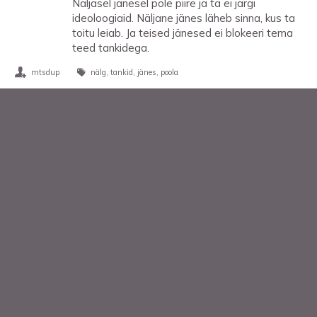
Näljasel jänesel pole piire ja ta ei järgi
ideoloogiaid. Näljane jänes läheb sinna, kus ta
toitu leiab. Ja teised jänesed ei blokeeri tema
teed tankidega.
mtsdup
nälg
tankid
jänes
poola