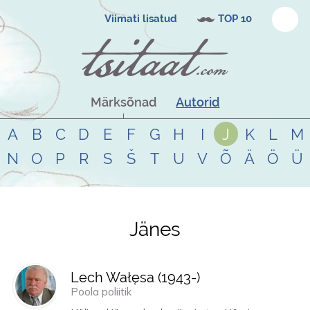
Viimati lisatud
TOP 10
Märksõnad
Autorid
A
B
C
D
E
F
G
H
I
J
K
L
M
N
O
P
R
S
Š
T
U
V
Õ
Ä
Ö
Ü
Jänes
Tsitaadid teemal
jänes
Lech Wałęsa (
1943
-)
Poola poliitik