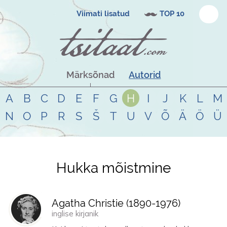
Viimati lisatud
TOP 10
Märksõnad
Autorid
A
B
C
D
E
F
G
H
I
J
K
L
M
N
O
P
R
S
Š
T
U
V
Õ
Ä
Ö
Ü
Hukka mõistmine
Tsitaadid teemal
hukka mõistmine
Agatha Christie (
1890
-
1976
)
inglise kirjanik