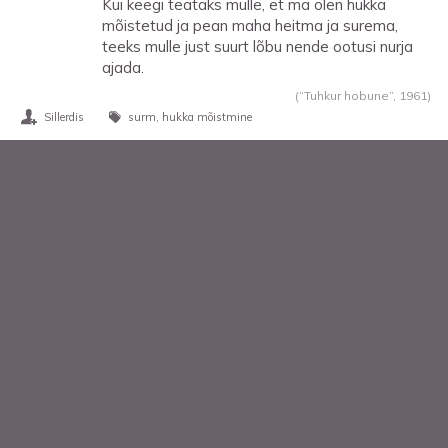
Kui keegi teataks mulle, et ma olen hukka
mõistetud ja pean maha heitma ja surema,
teeks mulle just suurt lõbu nende ootusi nurja
ajada.
(“Tuhkur hobune”,
1961
)
Sillerdis
surm
hukka mõistmine