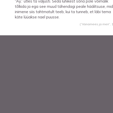
“Ay,” ütles ta valjusti. Seda lühikest sõna pole võimalik
tõlkida ja ega see muud tähendagi peale häälitsuse, mi
inimene siis tahtmatult teeb, kui ta tunneb, et läbi tema
käte lüüakse nael puusse.
(“Vanamees ja meri”,