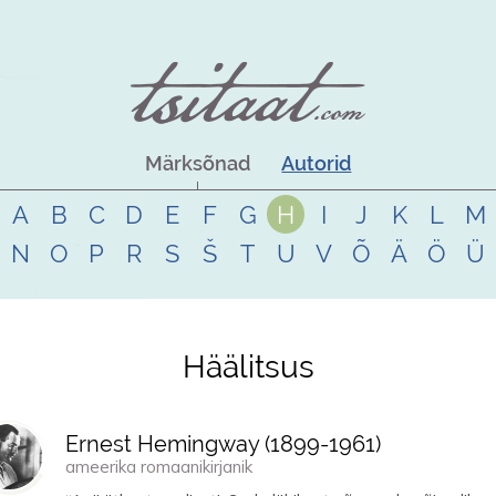
Märksõnad
Autorid
A
B
C
D
E
F
G
H
I
J
K
L
M
N
O
P
R
S
Š
T
U
V
Õ
Ä
Ö
Ü
Häälitsus
Ernest Hemingway (
1899
-
1961
)
ameerika romaanikirjanik