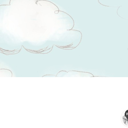
Tsitaadid teemal
häälitsus