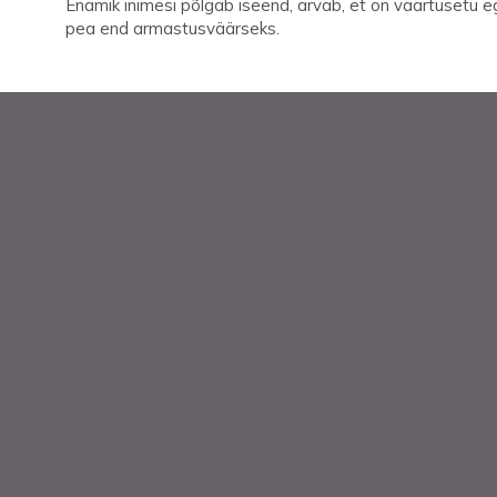
Enamik inimesi põlgab iseend, arvab, et on väärtusetu e
pea end armastusväärseks.