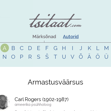
Märksõnad
Autorid
A
B
C
D
E
F
G
H
I
J
K
L
M
N
O
P
R
S
Š
T
U
V
Õ
Ä
Ö
Ü
Armastusväärsus
Carl Rogers (
1902
-
1987
)
ameerika psühholoog