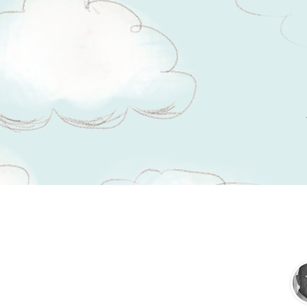
Tsitaadid teemal
armastusväärsus