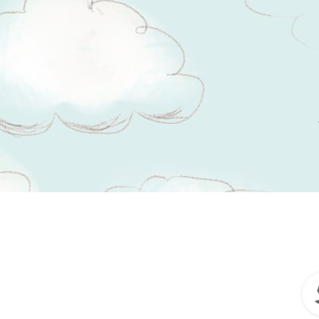
Tsitaadid teemal
ühesugune