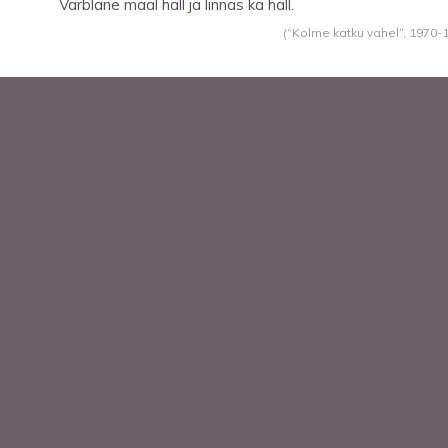
Varblane maal hall ja linnas ka hall.
(“Kolme katku vahel”,
1970
-