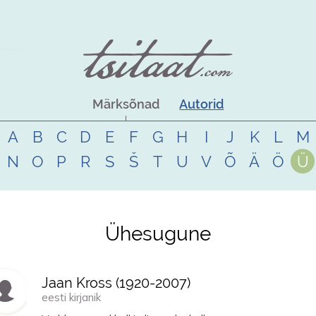
Märksõnad
Autorid
A
B
C
D
E
F
G
H
I
J
K
L
M
N
O
P
R
S
Š
T
U
V
Õ
Ä
Ö
Ü
Ühesugune
Jaan Kross (
1920
-
2007
)
eesti kirjanik