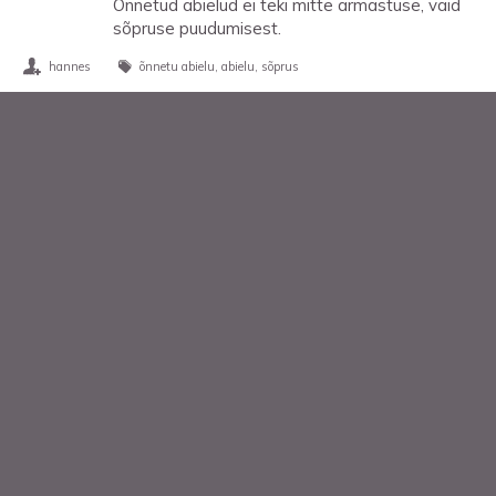
Õnnetud abielud ei teki mitte armastuse, vaid
sõpruse puudumisest.
hannes
õnnetu abielu
abielu
sõprus