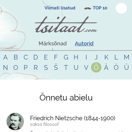
Viimati lisatud
TOP 10
Märksõnad
Autorid
A
B
C
D
E
F
G
H
I
J
K
L
M
N
O
P
R
S
Š
T
U
V
Õ
Ä
Ö
Ü
Õnnetu abielu
Tsitaadid teemal
õnnetu abielu
Friedrich Nietzsche (
1844
-
1900
)
saksa filosoof