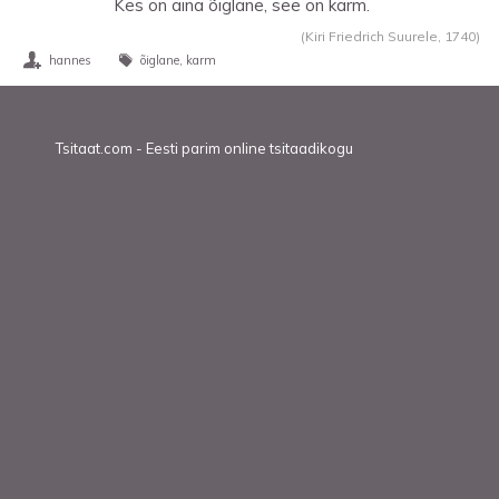
Kes on aina õiglane, see on karm.
(Kiri Friedrich Suurele,
1740
)
hannes
õiglane
karm
Tsitaat.com - Eesti parim online tsitaadikogu