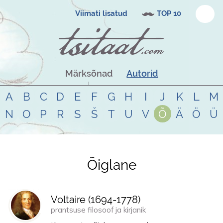
Viimati lisatud
TOP 10
Märksõnad
Autorid
A
B
C
D
E
F
G
H
I
J
K
L
M
N
O
P
R
S
Š
T
U
V
Õ
Ä
Ö
Ü
Õiglane
Tsitaadid teemal
õiglane
Voltaire (
1694
-
1778
)
prantsuse filosoof ja kirjanik