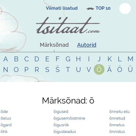
Viimati lisatud
TOP 10
Märksõnad
Autorid
A
B
C
D
E
F
G
H
I
J
K
L
M
N
O
P
R
S
Š
T
U
V
Õ
Ä
Ö
Ü
Märksõnad:
õ
õde
õigused
õnnetu elu
õelus
õigusemõistmine
õnnetud
õgard
õigusriik
õnnetus
õhk
õigusteadus
õnnistus