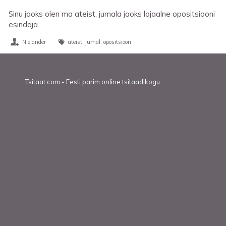
Sinu jaoks olen ma ateist, jumala jaoks lojaalne opositsiooni
esindaja.
Nielander
ateist
jumal
opositsioon
Tsitaat.com - Eesti parim online tsitaadikogu