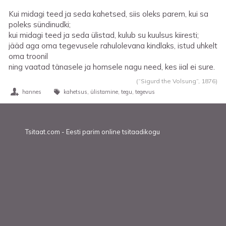
Kui midagi teed ja seda kahetsed, siis oleks parem, kui sa
poleks sündinudki;
kui midagi teed ja seda ülistad, kulub su kuulsus kiiresti;
jääd aga oma tegevusele rahulolevana kindlaks, istud uhkelt
oma troonil
ning vaatad tänasele ja homsele nagu need, kes iial ei sure.
(“Sigurd the Volsung”,
1876
)
hannes
kahetsus
ülistamine
tegu
tegevus
Tsitaat.com - Eesti parim online tsitaadikogu