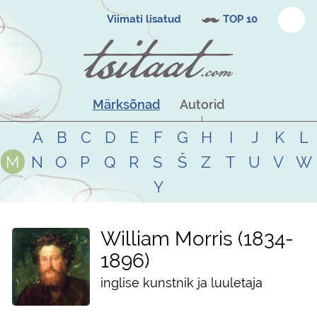
Viimati lisatud
TOP 10
Märksõnad
Autorid
A
B
C
D
E
F
G
H
I
J
K
L
M
N
O
P
Q
R
S
Š
Z
T
U
V
W
Y
William Morris
1834
-
1896
inglise kunstnik ja luuletaja