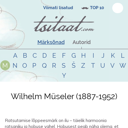
Viimati lisatud
TOP 10
Märksõnad
Autorid
A
B
C
D
E
F
G
H
I
J
K
L
M
N
O
P
Q
R
S
Š
Z
T
U
V
W
Y
Wilhelm Müseler
1887
-
1952
Ratsutamise lõppeesmärk on ilu – täielik harmoonia
ratsaniku ja hobuse vahel. Hobusest peab näha olema, et