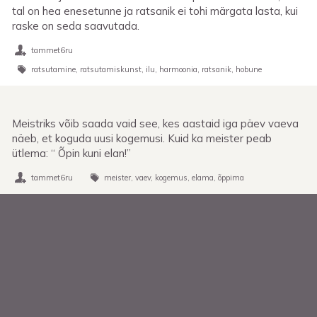
tal on hea enesetunne ja ratsanik ei tohi märgata lasta, kui
raske on seda saavutada.
tammet6ru
ratsutamine
ratsutamiskunst
ilu
harmoonia
ratsanik
hobune
Meistriks võib saada vaid see, kes aastaid iga päev vaeva
näeb, et koguda uusi kogemusi. Kuid ka meister peab
ütlema: “ Õpin kuni elan!”
tammet6ru
meister
vaev
kogemus
elama
õppima