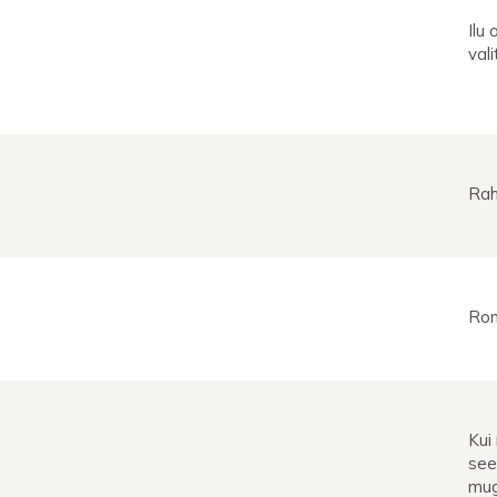
Ilu
val
Rah
Rom
Kui
see
mug