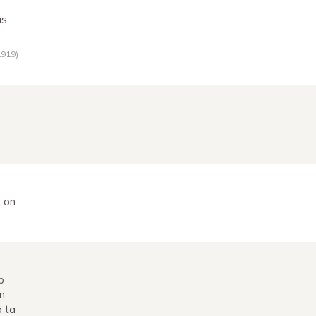
as
1919
)
 on.
b
on
b ta