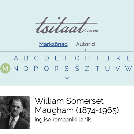
Märksõnad
Autorid
A
B
C
D
E
F
G
H
I
J
K
L
M
N
O
P
Q
R
S
Š
Z
T
U
V
W
Y
William Somerset
Maugham
1874
-
1965
inglise romaanikirjanik