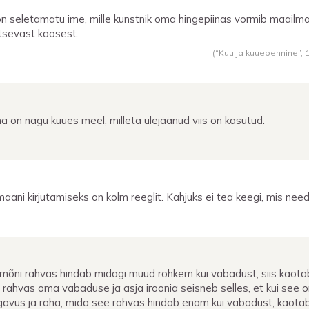
 on seletamatu ime, mille kunstnik oma hingepiinas vormib maailm
itsevast kaosest.
(“Kuu ja kuuepennine”,
a on nagu kuues meel, milleta ülejäänud viis on kasutud.
aani kirjutamiseks on kolm reeglit. Kahjuks ei tea keegi, mis need
 mõni rahvas hindab midagi muud rohkem kui vabadust, siis kaota
 rahvas oma vabaduse ja asja iroonia seisneb selles, et kui see 
avus ja raha, mida see rahvas hindab enam kui vabadust, kaota