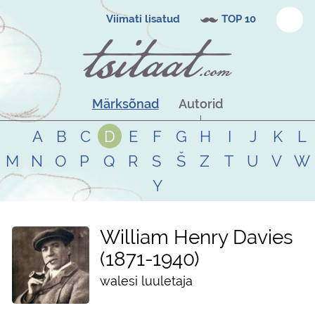
Viimati lisatud
TOP 10
Märksõnad
Autorid
A
B
C
D
E
F
G
H
I
J
K
L
M
N
O
P
Q
R
S
Š
Z
T
U
V
W
Y
William Henry Davies
1871
-
1940
walesi luuletaja