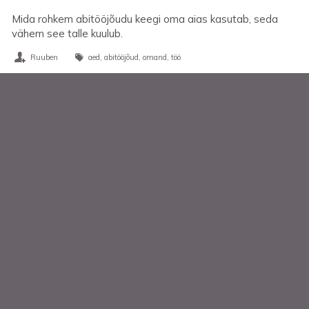
Mida rohkem abitööjõudu keegi oma aias kasutab, seda
vähem see talle kuulub.
Ruuben
aed
abitööjõud
omand
töö