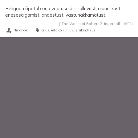
Religoon õpetab orja vooruseid — alluvust, alandlikust,
enesesalgamist, andestust, vastuhakkamatust.
(“The Works of Robert G. Ingersoll”,
1902
)
Nielander
orjus
religioon
alluvus
alandlikus