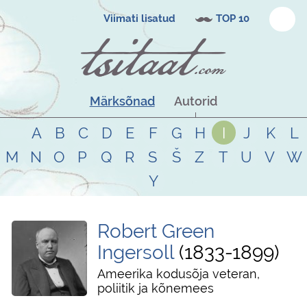
Viimati lisatud
TOP 10
Märksõnad
Autorid
A
B
C
D
E
F
G
H
I
J
K
L
M
N
O
P
Q
R
S
Š
Z
T
U
V
W
Y
Robert Green
Ingersoll
1833
-
1899
Ameerika kodusõja veteran,
poliitik ja kõnemees