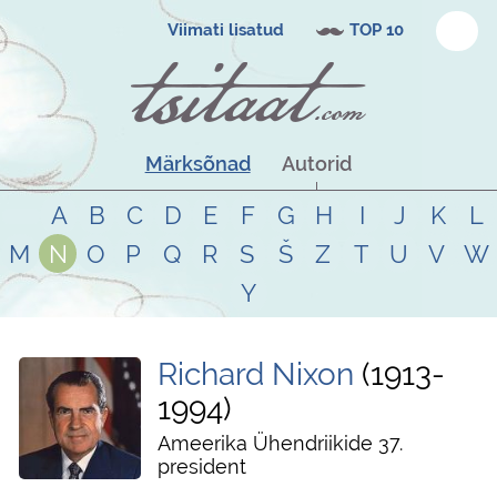
Viimati lisatud
TOP 10
Märksõnad
Autorid
A
B
C
D
E
F
G
H
I
J
K
L
M
N
O
P
Q
R
S
Š
Z
T
U
V
W
Y
Richard Nixon
1913
-
1994
Ameerika Ühendriikide 37.
president