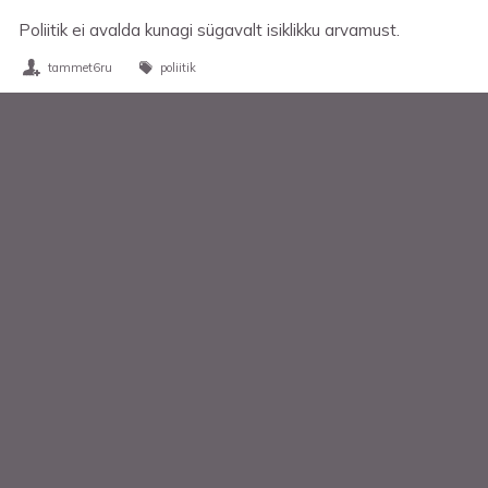
Poliitik ei avalda kunagi sügavalt isiklikku arvamust.
tammet6ru
poliitik