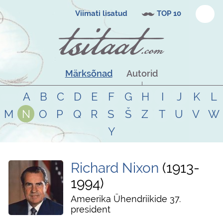
Viimati lisatud
TOP 10
Märksõnad
Autorid
A
B
C
D
E
F
G
H
I
J
K
L
M
N
O
P
Q
R
S
Š
Z
T
U
V
W
Y
Richard Nixon
1913
-
1994
Ameerika Ühendriikide 37.
president