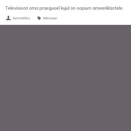
Televisioon oma praegusel kujul on oopium ameeriklastele.
tammet6ru
televisoon