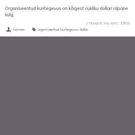
Organiseeritud kuritegevus on kõigest riukliku dollari räpane
külg.
(“Hüvasti, mu arm”,
1953
)
hannes
organiseeritud kuritegevus
dollar