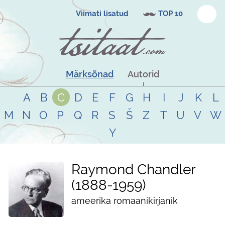
Viimati lisatud
TOP 10
Märksõnad
Autorid
A
B
C
D
E
F
G
H
I
J
K
L
M
N
O
P
Q
R
S
Š
Z
T
U
V
W
Y
Raymond Chandler
1888
-
1959
ameerika romaanikirjanik