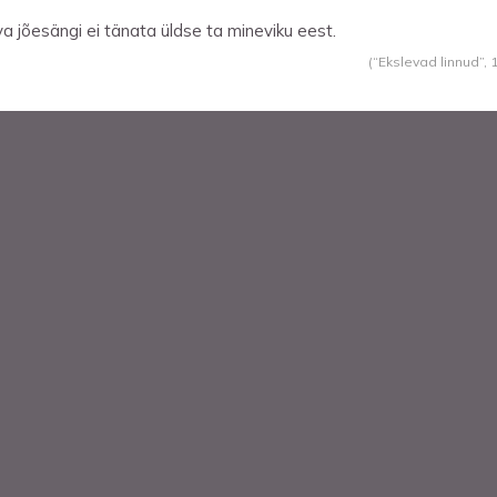
va jõesängi ei tänata üldse ta mineviku eest.
(“Ekslevad linnud”,