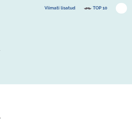
Viimati lisatud
TOP 10
-