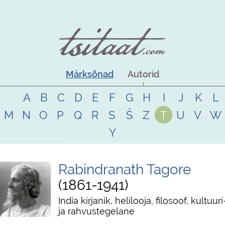
Märksõnad
Autorid
A
B
C
D
E
F
G
H
I
J
K
L
M
N
O
P
Q
R
S
Š
Z
T
U
V
W
Y
Rabindranath Tagore
1861
-
1941
India kirjanik, helilooja, filosoof, kultuuri
ja rahvustegelane