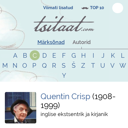
Viimati lisatud
TOP 10
Märksõnad
Autorid
A
B
C
D
E
F
G
H
I
J
K
L
M
N
O
P
Q
R
S
Š
Z
T
U
V
W
Y
Quentin Crisp
1908
-
1999
inglise ekstsentrik ja kirjanik