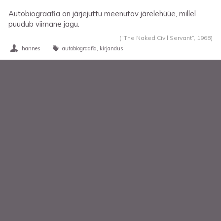
Autobiograafia on järjejuttu meenutav järelehüüe, millel
puudub viimane jagu.
(“The Naked Civil Servant”,
1968
)
hannes
autobiograafia
kirjandus