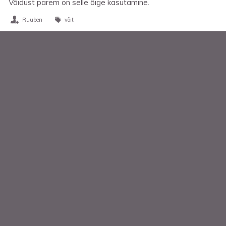
Võidust parem on selle õige kasutamine.
Ruuben
võit