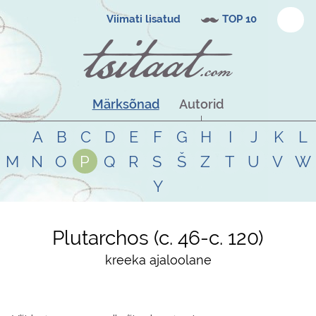
Viimati lisatud
TOP 10
Märksõnad
Autorid
A
B
C
D
E
F
G
H
I
J
K
L
M
N
O
P
Q
R
S
Š
Z
T
U
V
W
Y
Plutarchos
c. 46
-
c. 120
kreeka ajaloolane