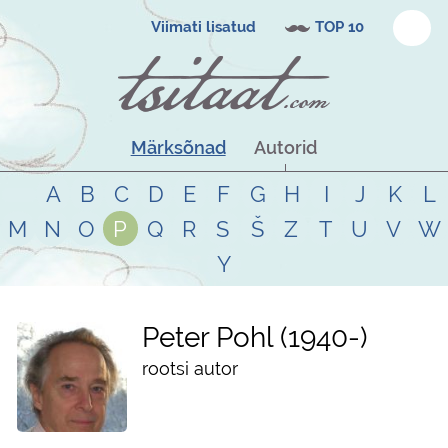
Viimati lisatud
TOP 10
Märksõnad
Autorid
A
B
C
D
E
F
G
H
I
J
K
L
M
N
O
P
Q
R
S
Š
Z
T
U
V
W
Y
Peter Pohl
1940
-
rootsi autor