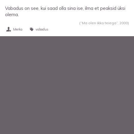
Vabadus on see, kui saad olla sina ise, ilma et peaksid üksi
olema.
(“Ma olen ikka teiega”,
2000
)
Merka
vabadus