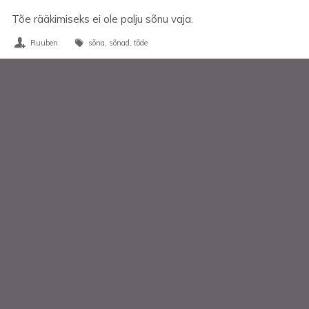
Tõe rääkimiseks ei ole palju sõnu vaja.
Ruuben
sõna
sõnad
tõde