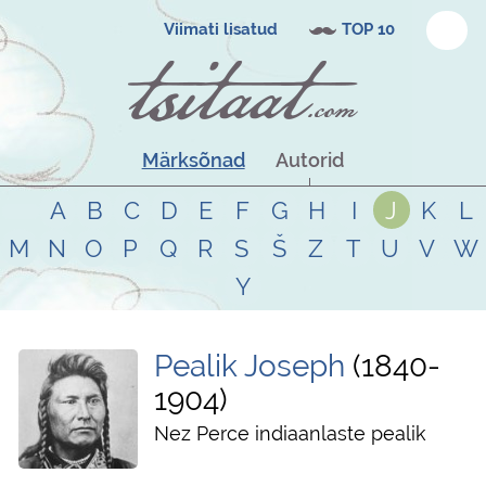
Viimati lisatud
TOP 10
Märksõnad
Autorid
A
B
C
D
E
F
G
H
I
J
K
L
M
N
O
P
Q
R
S
Š
Z
T
U
V
W
Y
Pealik Joseph
1840
-
1904
Nez Perce indiaanlaste pealik