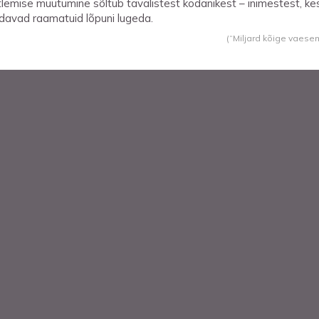
lemise muutumine sõltub tavalistest kodanikest – inimestest, ke
davad raamatuid lõpuni lugeda.
(“Miljard kõige vaese