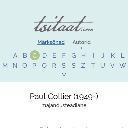
Märksõnad
Autorid
A
B
C
D
E
F
G
H
I
J
K
L
M
N
O
P
Q
R
S
Š
Z
T
U
V
W
Y
Paul Collier
1949
-
majandusteadlane