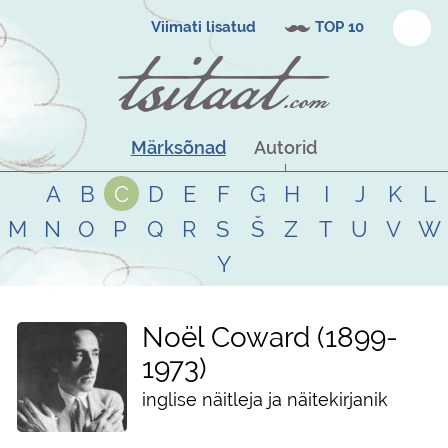
Viimati lisatud
TOP 10
Märksõnad
Autorid
A
B
C
D
E
F
G
H
I
J
K
L
M
N
O
P
Q
R
S
Š
Z
T
U
V
W
Y
Noël Coward
1899
-
1973
inglise näitleja ja näitekirjanik