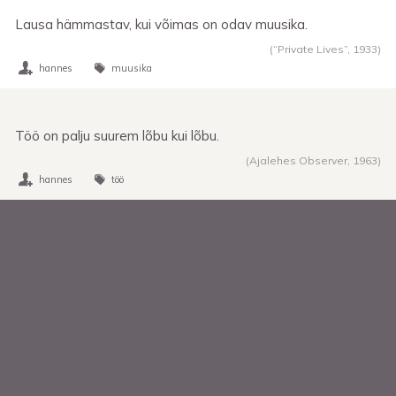
Lausa hämmastav, kui võimas on odav muusika.
(“Private Lives”,
1933
)
hannes
muusika
Töö on palju suurem lõbu kui lõbu.
(Ajalehes Observer,
1963
)
hannes
töö