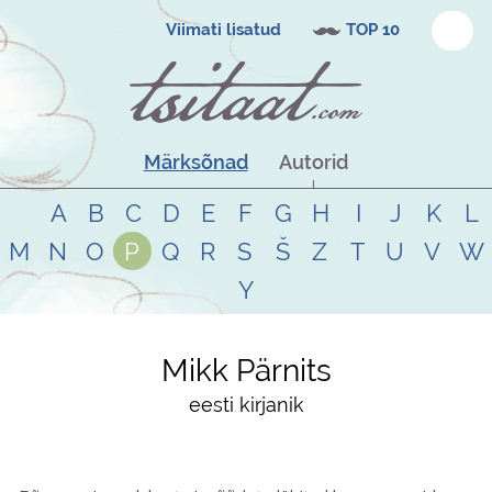
Viimati lisatud
TOP 10
Märksõnad
Autorid
A
B
C
D
E
F
G
H
I
J
K
L
M
N
O
P
Q
R
S
Š
Z
T
U
V
W
Y
Mikk Pärnits
eesti kirjanik