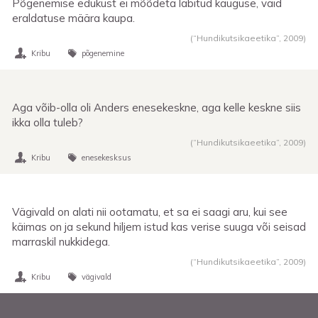
Põgenemise edukust ei mõõdeta läbitud kauguse, vaid
eraldatuse määra kaupa.
(“Hundikutsikaeetika”,
2009
)
Kribu
põgenemine
Aga võib-olla oli Anders enesekeskne, aga kelle keskne siis
ikka olla tuleb?
(“Hundikutsikaeetika”,
2009
)
Kribu
enesekesksus
Vägivald on alati nii ootamatu, et sa ei saagi aru, kui see
käimas on ja sekund hiljem istud kas verise suuga või seisad
marraskil nukkidega.
(“Hundikutsikaeetika”,
2009
)
Kribu
vägivald