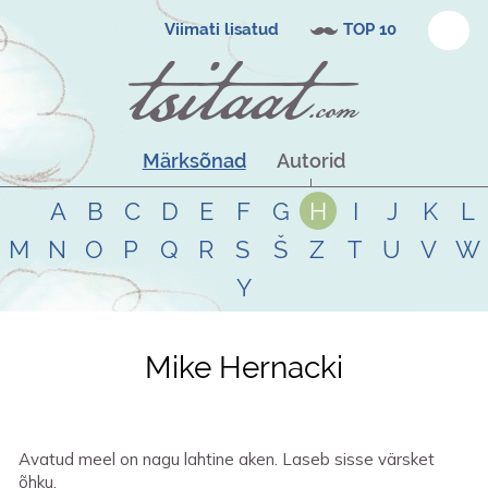
Viimati lisatud
TOP 10
Märksõnad
Autorid
A
B
C
D
E
F
G
H
I
J
K
L
M
N
O
P
Q
R
S
Š
Z
T
U
V
W
Y
Mike Hernacki
Avatud meel on nagu lahtine aken. Laseb sisse värsket
õhku.