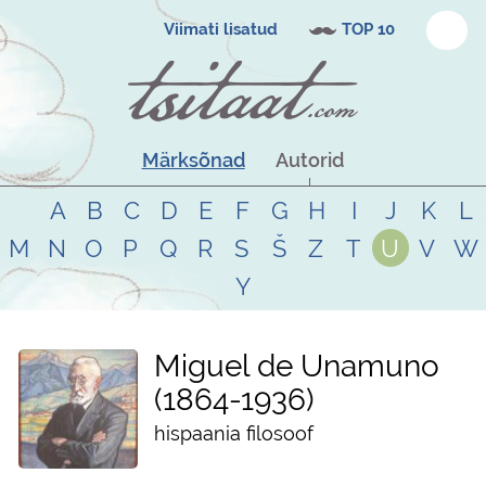
Viimati lisatud
TOP 10
Märksõnad
Autorid
A
B
C
D
E
F
G
H
I
J
K
L
M
N
O
P
Q
R
S
Š
Z
T
U
V
W
Y
Miguel de Unamuno
1864
-
1936
hispaania filosoof