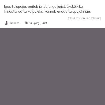
Igas talupojas peitub jurist ja iga jurist, ükskõik kui
linnastunud ta ka poleks, kannab endas talupojahinge.
(“Civilization is Civilism”)
hannes
talupoeg
jurist