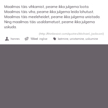
Maailmas täis vihkamist, peame ikka julgema loota.
Maailmas täis viha, peame ikka julgema leida lohutust.
Maailmas täis meeleheidet, peame ikka julgema unistada.
Ning maailmas täis usaldamatust, peame ikka julgema
uskuda.
(http://thinkexist.com/quotes/Michael_Jackson/)
hannes
Tõlked:
inglise
lootmine
unistamine
uskumine