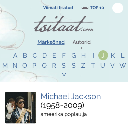
Viimati lisatud
TOP 10
Märksõnad
Autorid
A
B
C
D
E
F
G
H
I
J
K
L
M
N
O
P
Q
R
S
Š
Z
T
U
V
W
Y
Michael Jackson
1958
-
2009
ameerika poplaulja