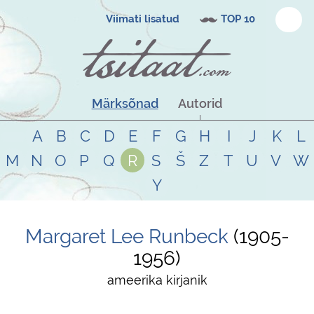
Viimati lisatud
TOP 10
Märksõnad
Autorid
A
B
C
D
E
F
G
H
I
J
K
L
M
N
O
P
Q
R
S
Š
Z
T
U
V
W
Y
Margaret Lee Runbeck
1905
-
1956
ameerika kirjanik