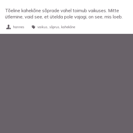
Tõeline kahekõne sõprade vahel toimub vaikuses. Mitte
ütlemine, vaid see, et ütelda pole vajagi, on see, mis loeb.
hannes
vaikus
sõprus
kahekõne