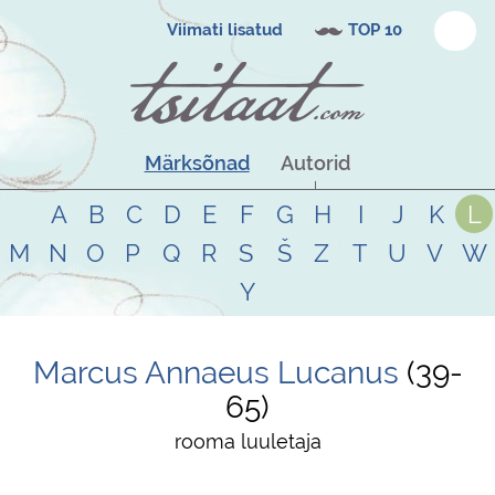
Viimati lisatud
TOP 10
Märksõnad
Autorid
A
B
C
D
E
F
G
H
I
J
K
L
M
N
O
P
Q
R
S
Š
Z
T
U
V
W
Y
Marcus Annaeus Lucanus
39
-
65
rooma luuletaja