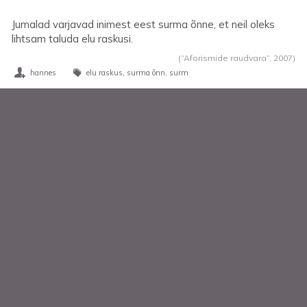
Jumalad varjavad inimest eest surma õnne, et neil oleks
lihtsam taluda elu raskusi.
(“Aforismide raudvara”,
2007
)
hannes
elu raskus
surma õnn
surm