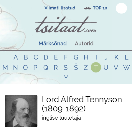
Viimati lisatud
TOP 10
Märksõnad
Autorid
A
B
C
D
E
F
G
H
I
J
K
L
M
N
O
P
Q
R
S
Š
Z
T
U
V
W
Y
Lord Alfred Tennyson
1809
-
1892
inglise luuletaja