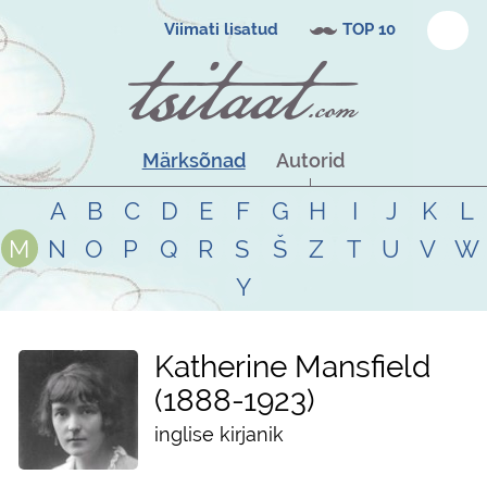
Viimati lisatud
TOP 10
Märksõnad
Autorid
A
B
C
D
E
F
G
H
I
J
K
L
M
N
O
P
Q
R
S
Š
Z
T
U
V
W
Y
Katherine Mansfield
1888
-
1923
inglise kirjanik