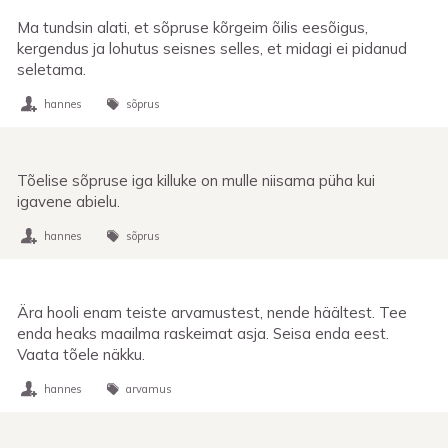
Ma tundsin alati, et sõpruse kõrgeim õilis eesõigus,
kergendus ja lohutus seisnes selles, et midagi ei pidanud
seletama.
hannes
sõprus
Tõelise sõpruse iga killuke on mulle niisama püha kui
igavene abielu.
hannes
sõprus
Ära hooli enam teiste arvamustest, nende häältest. Tee
enda heaks maailma raskeimat asja. Seisa enda eest.
Vaata tõele näkku.
hannes
arvamus