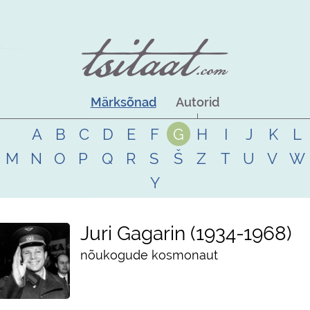
Märksõnad
Autorid
A
B
C
D
E
F
G
H
I
J
K
L
M
N
O
P
Q
R
S
Š
Z
T
U
V
W
Y
Juri Gagarin
1934
-
1968
nõukogude kosmonaut