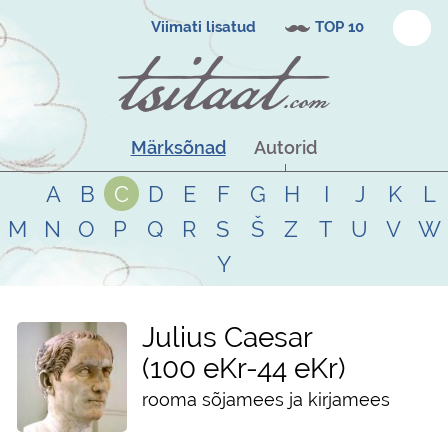
Viimati lisatud
TOP 10
Märksõnad
Autorid
A
B
C
D
E
F
G
H
I
J
K
L
M
N
O
P
Q
R
S
Š
Z
T
U
V
W
Y
Julius Caesar
100 eKr
-
44 eKr
rooma sõjamees ja kirjamees