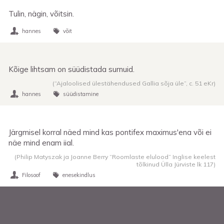
Tulin, nägin, võitsin.
hannes
võit
Kõige lihtsam on süüdistada surnuid.
(“Ajaloolised ülestähendused Gallia sõja üle”,
c. 51 eKr
)
hannes
süüdistamine
Järgmisel korral näed mind kas pontifex maximus'ena või ei
näe mind enam iial.
(Philip Matyszak ja Joanne Berry “Roomlaste elulood” Inglise keelest
tõlkinud Ülla Jürviste lk 117)
Filosoof
enesekindlus