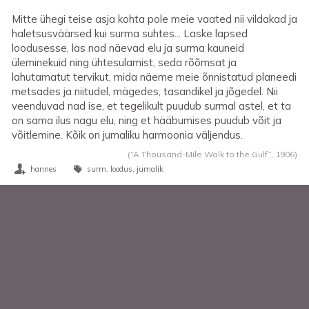
Mitte ühegi teise asja kohta pole meie vaated nii vildakad ja
haletsusväärsed kui surma suhtes... Laske lapsed
loodusesse, las nad näevad elu ja surma kauneid
üleminekuid ning ühtesulamist, seda rõõmsat ja
lahutamatut tervikut, mida näeme meie õnnistatud planeedi
metsades ja niitudel, mägedes, tasandikel ja jõgedel. Nii
veenduvad nad ise, et tegelikult puudub surmal astel, et ta
on sama ilus nagu elu, ning et hääbumises puudub võit ja
võitlemine. Kõik on jumaliku harmoonia väljendus.
(“A Thousand-Mile Walk to the Gulf”,
1906
)
hannes
surm
loodus
jumalik