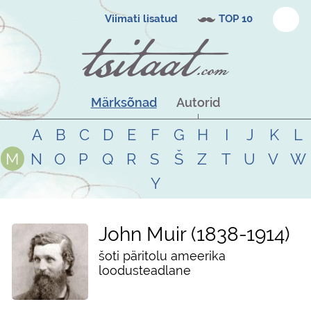
Viimati lisatud
TOP 10
Märksõnad
Autorid
A
B
C
D
E
F
G
H
I
J
K
L
M
N
O
P
Q
R
S
Š
Z
T
U
V
W
Y
John Muir
1838
-
1914
šoti päritolu ameerika
loodusteadlane