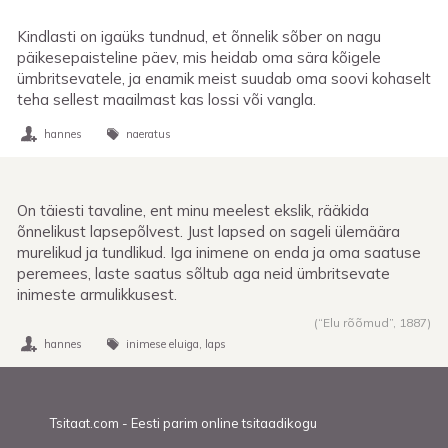
Kindlasti on igaüks tundnud, et õnnelik sõber on nagu
päikesepaisteline päev, mis heidab oma sära kõigele
ümbritsevatele, ja enamik meist suudab oma soovi kohaselt
teha sellest maailmast kas lossi või vangla.
hannes
naeratus
On täiesti tavaline, ent minu meelest ekslik, rääkida
õnnelikust lapsepõlvest. Just lapsed on sageli ülemäära
murelikud ja tundlikud. Iga inimene on enda ja oma saatuse
peremees, laste saatus sõltub aga neid ümbritsevate
inimeste armulikkusest.
(“Elu rõõmud”,
1887
)
hannes
inimese eluiga
laps
Tsitaat.com - Eesti parim online tsitaadikogu