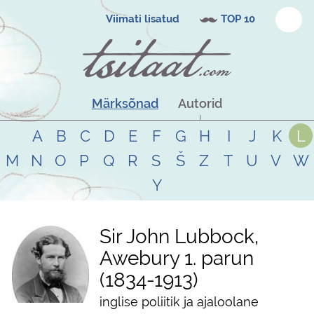
Viimati lisatud
TOP 10
Märksõnad
Autorid
A
B
C
D
E
F
G
H
I
J
K
L
M
N
O
P
Q
R
S
Š
Z
T
U
V
W
Y
Sir John Lubbock,
Awebury 1. parun
1834
-
1913
inglise poliitik ja ajaloolane