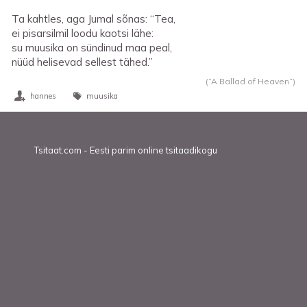
Ta kahtles, aga Jumal sõnas: “Tea,
ei pisarsilmil loodu kaotsi lähe:
su muusika on sündinud maa peal,
nüüd helisevad sellest tähed.”
(“A Ballad of Heaven”)
hannes
muusika
Tsitaat.com - Eesti parim online tsitaadikogu