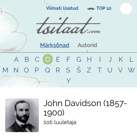
Viimati lisatud
TOP 10
Märksõnad
Autorid
A
B
C
D
E
F
G
H
I
J
K
L
M
N
O
P
Q
R
S
Š
Z
T
U
V
W
Y
John Davidson
1857
-
1900
šoti luuletaja