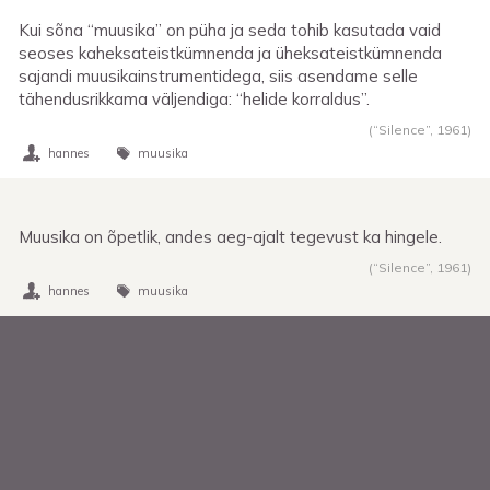
Kui sõna “muusika” on püha ja seda tohib kasutada vaid
seoses kaheksateistkümnenda ja üheksateistkümnenda
sajandi muusikainstrumentidega, siis asendame selle
tähendusrikkama väljendiga: “helide korraldus”.
(“Silence”,
1961
)
hannes
muusika
Muusika on õpetlik, andes aeg-ajalt tegevust ka hingele.
(“Silence”,
1961
)
hannes
muusika