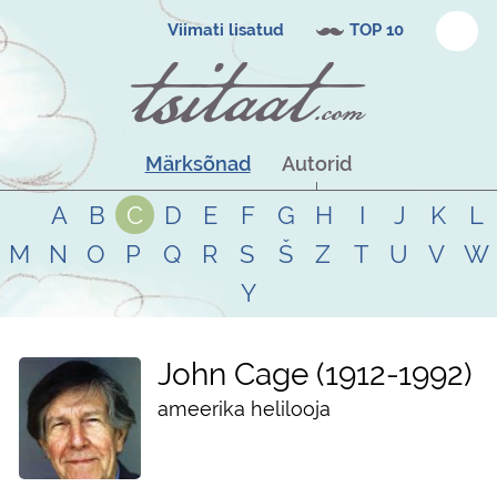
Viimati lisatud
TOP 10
Märksõnad
Autorid
A
B
C
D
E
F
G
H
I
J
K
L
M
N
O
P
Q
R
S
Š
Z
T
U
V
W
Y
John Cage
1912
-
1992
ameerika helilooja