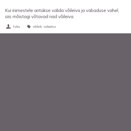
Kui inimestele antakse valida võileiva ja vabaduse vahel,
siis mõistagi võtavad nad võileiva.
lizka
võileib
vabadus