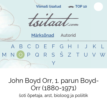
Viimati lisatud
TOP 10
Märksõnad
Autorid
A
B
C
D
E
F
G
H
I
J
K
L
M
N
O
P
Q
R
S
Š
Z
T
U
V
W
Y
John Boyd Orr, 1. parun Boyd-
Orr
1880
-
1971
šoti õpetaja, arst, bioloog ja poliitik