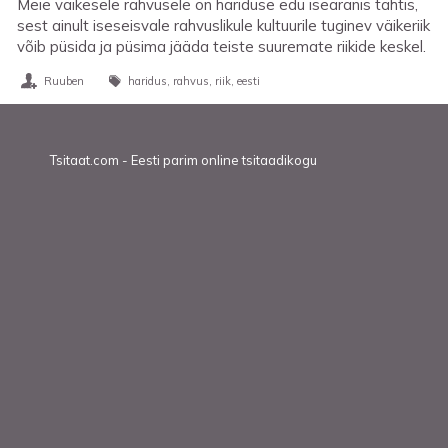
Meie väikesele rahvusele on hariduse edu iseäranis tähtis,
sest ainult iseseisvale rahvuslikule kultuurile tuginev väikeriik
võib püsida ja püsima jääda teiste suuremate riikide keskel.
Ruuben
haridus
rahvus
riik
eesti
Tsitaat.com - Eesti parim online tsitaadikogu