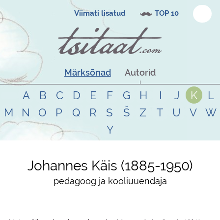
Viimati lisatud
TOP 10
Märksõnad
Autorid
A
B
C
D
E
F
G
H
I
J
K
L
M
N
O
P
Q
R
S
Š
Z
T
U
V
W
Y
Johannes Käis
1885
-
1950
pedagoog ja kooliuuendaja