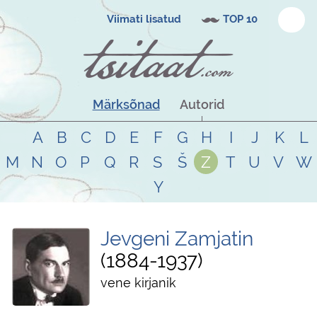
Viimati lisatud
TOP 10
Märksõnad
Autorid
A
B
C
D
E
F
G
H
I
J
K
L
M
N
O
P
Q
R
S
Š
Z
T
U
V
W
Y
Jevgeni Zamjatin
1884
-
1937
vene kirjanik