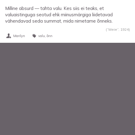
Milline absurd — tahta valu. Kes siis ei teaks, et
valuaistinguga seotud ehk miinusmärgiga liidetavad
vähendavad seda summat, mida nimetame õnneks.
(“Meie”,
1924
)
Marilyn
valu
õnn