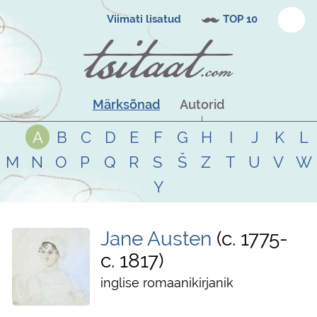
Viimati lisatud
TOP 10
Märksõnad
Autorid
A
B
C
D
E
F
G
H
I
J
K
L
M
N
O
P
Q
R
S
Š
Z
T
U
V
W
Y
Jane Austen
c. 1775
-
c. 1817
inglise romaanikirjanik