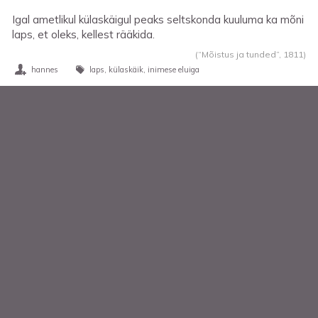
Igal ametlikul külaskäigul peaks seltskonda kuuluma ka mõni
laps, et oleks, kellest rääkida.
(“Mõistus ja tunded”,
1811
)
hannes
laps
külaskäik
inimese eluiga