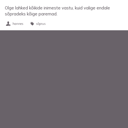
Olge lahked kõikide inimeste vastu, kuid valige endale
sõpradeks kõige paremad.
hannes
sõprus