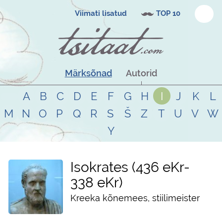
Viimati lisatud
TOP 10
Märksõnad
Autorid
A
B
C
D
E
F
G
H
I
J
K
L
M
N
O
P
Q
R
S
Š
Z
T
U
V
W
Y
Isokrates
436 eKr
-
338 eKr
Kreeka kõnemees, stiilimeister