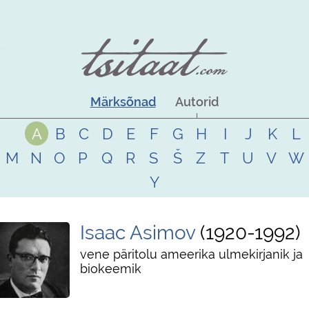
Märksõnad
Autorid
A
B
C
D
E
F
G
H
I
J
K
L
M
N
O
P
Q
R
S
Š
Z
T
U
V
W
Y
Isaac Asimov
1920
-
1992
vene päritolu ameerika ulmekirjanik ja
biokeemik