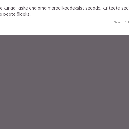
e kunagi laske end oma moraalikoodeksist segada, kui teete sed
a peate õigeks.
(“Asum”,