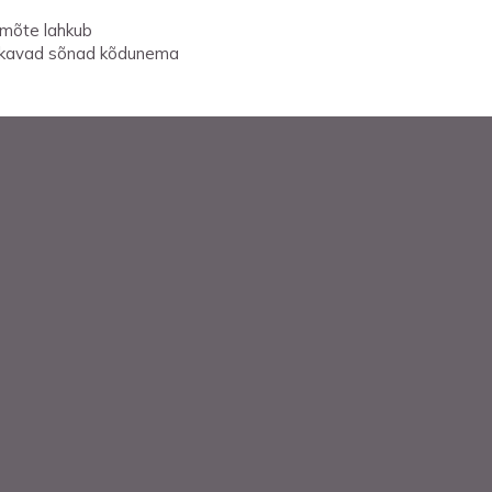
 mõte lahkub
kavad sõnad kõdunema