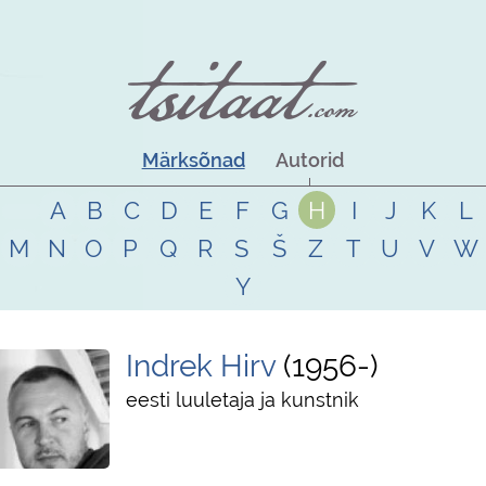
Märksõnad
Autorid
A
B
C
D
E
F
G
H
I
J
K
L
M
N
O
P
Q
R
S
Š
Z
T
U
V
W
Y
Indrek Hirv
1956
-
eesti luuletaja ja kunstnik